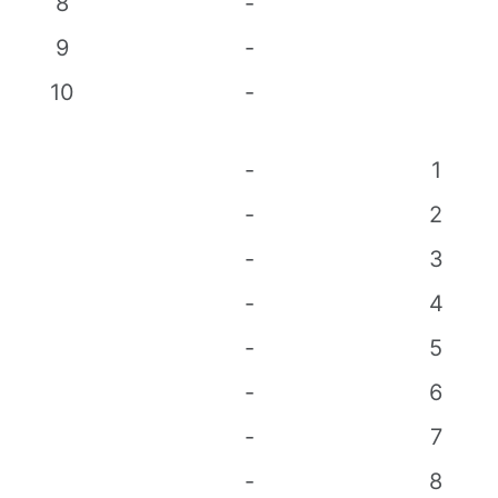
8
-
9
-
10
-
-
1
-
2
-
3
-
4
-
5
-
6
-
7
-
8