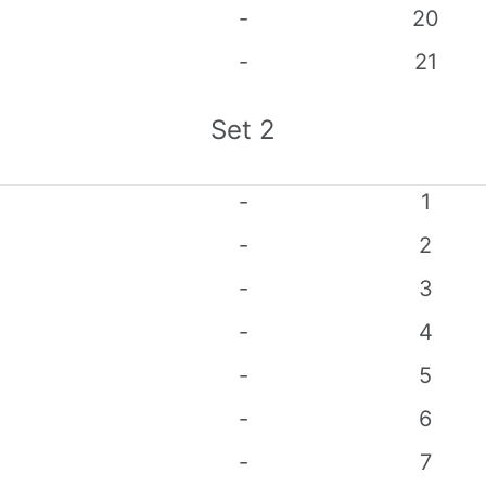
-
20
-
21
Set
2
-
1
-
2
-
3
-
4
-
5
-
6
-
7