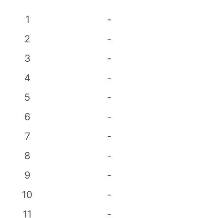
1
-
2
-
3
-
4
-
5
-
6
-
7
-
8
-
9
-
10
-
11
-