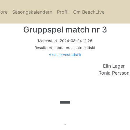
core
Säsongskalendern
Profil
Om BeachLive
Gruppspel match nr 3
Matchstart:
2024-08-24 11:26
Resultatet uppdateras automatiskt
Visa servestatistik
Elin Lager
Ronja Persson
-
-