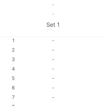
-
-
Set
1
1
-
2
-
3
-
4
-
5
-
6
-
7
-