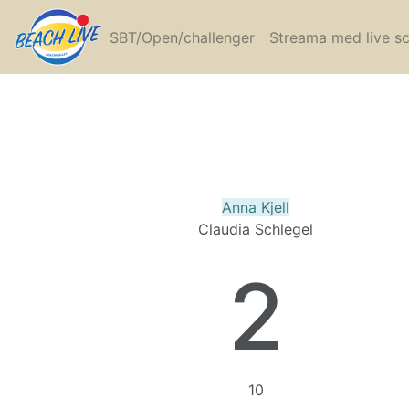
SBT/Open/challenger
Streama med live s
Anna Kjell
Claudia Schlegel
2
10