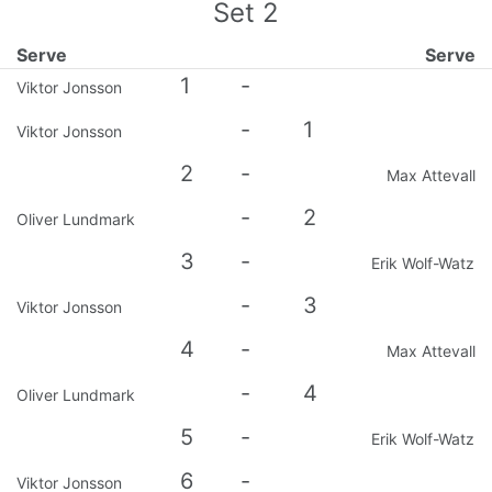
Set
2
Serve
Serve
1
-
Viktor Jonsson
-
1
Viktor Jonsson
2
-
Max Attevall
-
2
Oliver Lundmark
3
-
Erik Wolf-Watz
-
3
Viktor Jonsson
4
-
Max Attevall
-
4
Oliver Lundmark
5
-
Erik Wolf-Watz
6
-
Viktor Jonsson