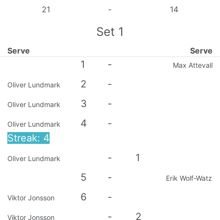
21
-
14
Set
1
Serve
Serve
1
-
Max Attevall
2
-
Oliver Lundmark
3
-
Oliver Lundmark
4
-
Oliver Lundmark
Streak: 4
-
1
Oliver Lundmark
5
-
Erik Wolf-Watz
6
-
Viktor Jonsson
-
2
Viktor Jonsson