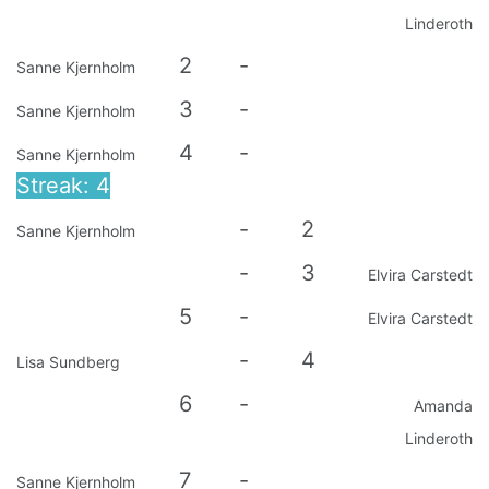
Linderoth
2
-
Sanne Kjernholm
3
-
Sanne Kjernholm
4
-
Sanne Kjernholm
Streak: 4
-
2
Sanne Kjernholm
-
3
Elvira Carstedt
5
-
Elvira Carstedt
-
4
Lisa Sundberg
6
-
Amanda
Linderoth
7
-
Sanne Kjernholm