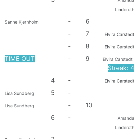
Amanda
Linderoth
-
6
Sanne Kjernholm
-
7
Elvira Carstedt
-
8
Elvira Carstedt
TIME OUT
-
9
Elvira Carstedt
Streak: 4
4
-
Elvira Carstedt
5
-
Lisa Sundberg
-
10
Lisa Sundberg
6
-
Amanda
Linderoth