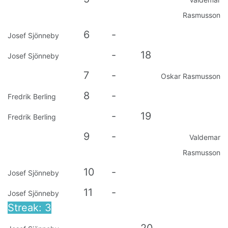
Rasmusson
6
-
Josef Sjönneby
-
18
Josef Sjönneby
7
-
Oskar Rasmusson
8
-
Fredrik Berling
-
19
Fredrik Berling
9
-
Valdemar
Rasmusson
10
-
Josef Sjönneby
11
-
Josef Sjönneby
Streak: 3