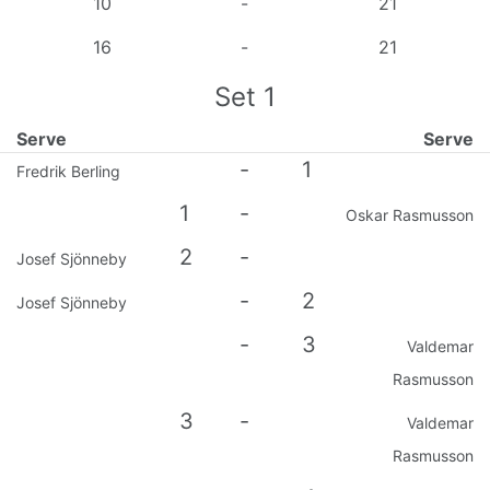
10
-
21
16
-
21
Set
1
Serve
Serve
-
1
Fredrik Berling
1
-
Oskar Rasmusson
2
-
Josef Sjönneby
-
2
Josef Sjönneby
-
3
Valdemar
Rasmusson
3
-
Valdemar
Rasmusson