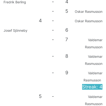
-
4
Fredrik Berling
-
5
Oskar Rasmusson
4
-
Oskar Rasmusson
-
6
Josef Sjönneby
-
7
Valdemar
Rasmusson
-
8
Valdemar
Rasmusson
-
9
Valdemar
Rasmusson
Streak: 4
5
-
Valdemar
Rasmusson