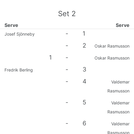
Set
2
Serve
Serve
-
1
Josef Sjönneby
-
2
Oskar Rasmusson
1
-
Oskar Rasmusson
-
3
Fredrik Berling
-
4
Valdemar
Rasmusson
-
5
Valdemar
Rasmusson
-
6
Valdemar
Rasmusson