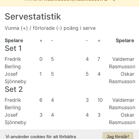
Servestatistik
Vunna (+) / förlorade (-) poäng i serve
Spelare
+
-
-
+
Spelare
Set
1
Fredrik
0
5
4
7
Valdemar
Berling
Rasmusson
Josef
1
5
5
4
Oskar
Sjönneby
Rasmusson
Set
2
Fredrik
6
4
3
10
Valdemar
Berling
Rasmusson
Josef
3
4
4
3
Oskar
Sjönneby
Rasmusson
Vi använder cookies för att förbättra
Jag förstår!